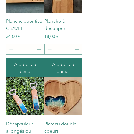
Planche apéritive
Planche à
GRAVEE
découper
Prix
Prix
34,00 €
18,00 €
Ajouter au
Ajouter au
panier
panier
Décapsuleur
Plateau double
allongés ou
coeurs