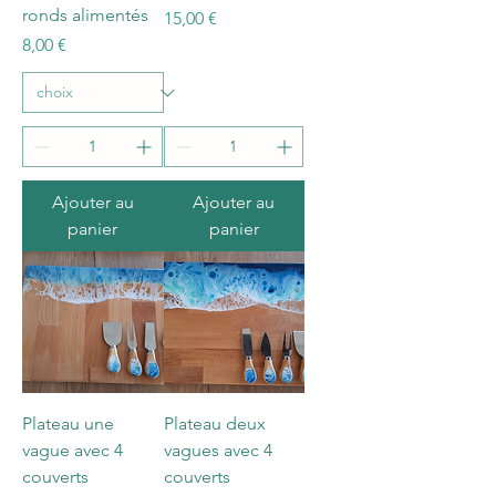
ronds alimentés
Prix
15,00 €
Prix
8,00 €
Ajouter au
Ajouter au
panier
panier
Plateau une
Plateau deux
vague avec 4
vagues avec 4
couverts
couverts