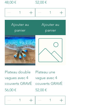
Prix
Prix
48,00 €
52,00 €
Ajouter au
Ajouter au
panier
panier
Plateau double
Plateau une
vagues avec 4
vague avec 4
couverts GRAVÉ
couverts GRAVÉ
Prix
Prix
56,00 €
52,00 €