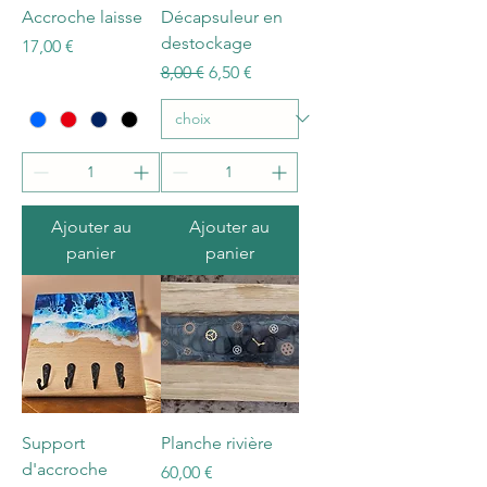
Accroche laisse
Décapsuleur en
destockage
Prix
17,00 €
Prix original
Prix promotionnel
8,00 €
6,50 €
Ajouter au
Ajouter au
panier
panier
Support
Planche rivière
d'accroche
Prix
60,00 €