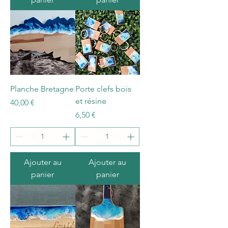
Planche Bretagne
Porte clefs bois
et résine
Prix
40,00 €
Prix
6,50 €
Ajouter au
Ajouter au
panier
panier