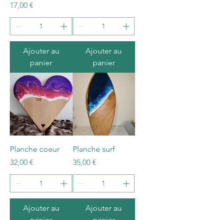
Prix
17,00 €
Ajouter au
Ajouter au
panier
panier
Planche coeur
Planche surf
Prix
Prix
32,00 €
35,00 €
Ajouter au
Ajouter au
panier
panier