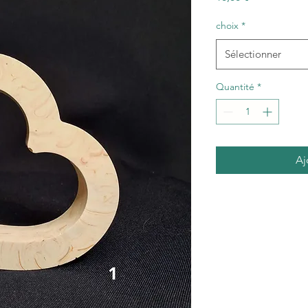
choix
*
Sélectionner
Quantité
*
Aj