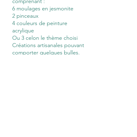
comprenant :
6 moulages en jesmonite
2 pinceaux
4 couleurs de peinture
acrylique
Ou 3 celon le thème choisi
Créations artisanales pouvant
comporter quelques bulles.
Merci de votre
compréhension
Les Créas de Sandra
du Lundi au Vendredi
de 10h00 à 19h00
le Samedi