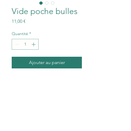
Vide poche bulles
Prix
11,00 €
Quantité
*
Ajouter au panier
Les Créas de Sandra
du Lundi au Vendredi
de 10h00 à 19h00
le Samedi